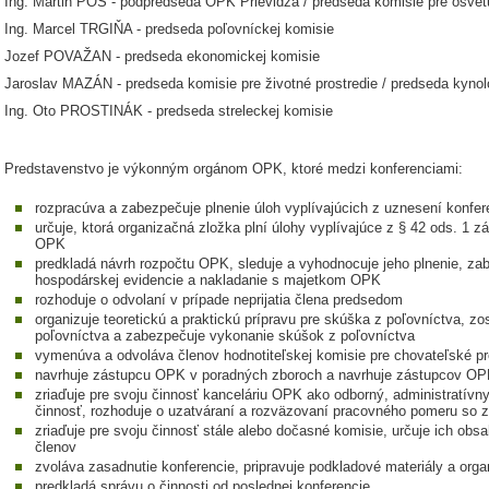
Ing. Martin PŐS - podpredseda OPK Prievidza / predseda komisie pre osvet
Ing. Marcel TRGIŇA - predseda poľovníckej komisie
Jozef POVAŽAN - predseda ekonomickej komisie
Jaroslav MAZÁN - predseda komisie pre životné prostredie / predseda kynol
Ing. Oto PROSTINÁK - predseda streleckej komisie
Predstavenstvo je výkonným orgánom OPK, ktoré medzi konferenciami:
rozpracúva a zabezpečuje plnenie úloh vyplívajúcich z uznesení konfe
určuje, ktorá organizačná zložka plní úlohy vyplívajúce z § 42 ods. 1
OPK
predkladá návrh rozpočtu OPK, sleduje a vyhodnocuje jeho plnenie, za
hospodárskej evidencie a nakladanie s majetkom OPK
rozhoduje o odvolaní v prípade neprijatia člena predsedom
organizuje teoretickú a praktickú prípravu pre skúška z poľovníctva, 
poľovníctva a zabezpečuje vykonanie skúšok z poľovníctva
vymenúva a odvoláva členov hodnotiteľskej komisie pre chovateľské pr
navrhuje zástupcu OPK v poradných zboroch a navrhuje zástupcov OP
zriaďuje pre svoju činnosť kanceláriu OPK ako odborný, administratívny a
činnosť, rozhoduje o uzatváraní a rozväzovaní pracovného pomeru so 
zriaďuje pre svoju činnosť stále alebo dočasné komisie, určuje ich ob
členov
zvoláva zasadnutie konferencie, pripravuje podkladové materiály a org
predkladá správu o činnosti od poslednej konferencie