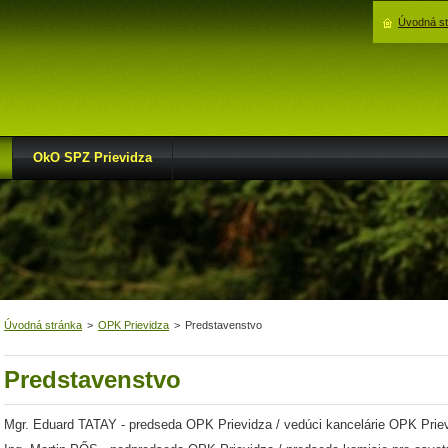
Úvodná s
OkO SPZ Prievidza
Úvodná stránka
>
OPK Prievidza
>
Predstavenstvo
Predstavenstvo
Mgr. Eduard TATAY - predseda OPK Prievidza / vedúci kancelárie OPK Prie