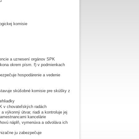
u
ogickej komisie
rencie a uznesení orgánov SPK
 zákona okrem písm. f) v podmienkach
bezpečuje hospodárenie a vedenie
zostavuje skúšobné komisie pre skúšky z
ehliadky
K v chovateľských radách
 výkonný útvar, riadi a kontroluje jej
zamestnancami kancelárie
sahovú náplň, vymenúva a odvoláva ich
anizačne ju zabezpečuje