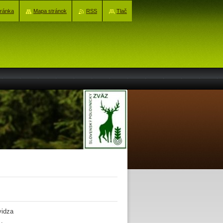
tránka
Mapa stránok
RSS
Tlač
vidza