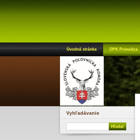
Úvodná stránka
OPK Prievidza
Vyhľadávanie